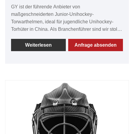
GY ist der führende Anbieter von
maßgeschneiderten Junior-Unihockey-
Torwarthelmen, ideal für jugendliche Unihockey-
Torhüter in China. Als Branchenführer sind wir stolz
darauf, Unihockey-Torhüte anbieten zu können, die
für ihre Erschwinglichkeit, herausragende Qualität,
Weiterlesen
Anfrage absenden
fortschrittliche Produktionstechnologie und moderne
Ausrüstung bekannt sind. Unsere Produkte werden
von Kunden auf der ganzen Welt sehr geschätzt. Wir
freuen uns darauf, langfristige Partnerschaften mit
potenziellen Kunden aufzubauen.