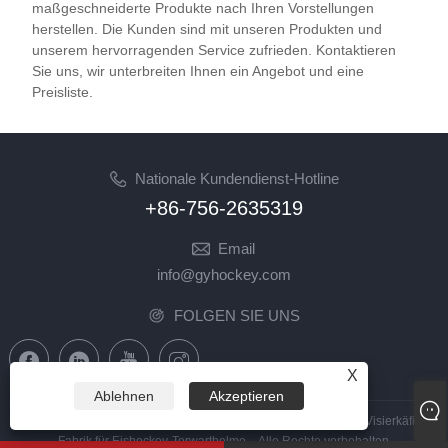
maßgeschneiderte Produkte nach Ihren Vorstellungen
herstellen. Die Kunden sind mit unseren Produkten und
unserem hervorragenden Service zufrieden. Kontaktieren
Sie uns, wir unterbreiten Ihnen ein Angebot und eine
Preisliste.
Nationale Kundendienst-Hotline
+86-756-2635319
Email
info@gyhockey.com
FOLGEN SIE UNS
X
Ablehnen
Akzeptieren
Copyright © 2023 Zhuhai GY Hockey Co., Ltd. – China Hockey Visierkäfig,
Fabrik für Eishockey-Torwarthelme – Alle Rechte vorbehalten