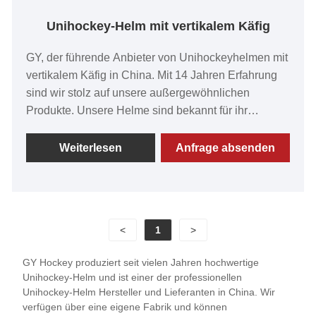
Unihockey-Helm mit vertikalem Käfig
GY, der führende Anbieter von Unihockeyhelmen mit
vertikalem Käfig in China. Mit 14 Jahren Erfahrung
sind wir stolz auf unsere außergewöhnlichen
Produkte. Unsere Helme sind bekannt für ihr
unschlagbares Preis-Leistungs-Verhältnis, ihre hohe
Qualität, fortschrittliche Produktionstechniken und
Weiterlesen
Anfrage absenden
modernste Ausrüstung. Wir genießen das Vertrauen
unserer Kunden weltweit und freuen uns auf eine
dauerhafte Partnerschaft mit Ihnen.
<
1
>
GY Hockey produziert seit vielen Jahren hochwertige
Unihockey-Helm und ist einer der professionellen
Unihockey-Helm Hersteller und Lieferanten in China. Wir
verfügen über eine eigene Fabrik und können