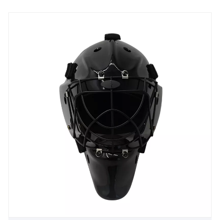
Produktionstechnologie und ihre hochmoderne
Ausrüstung hoch geschätzt. Wir haben uns bei
Kunden im In- und Ausland einen hervorragenden
Ruf erworben. Wir freuen uns über die Aussicht, in
Zukunft eine langfristige Partnerschaft mit Ihnen
aufzubauen.