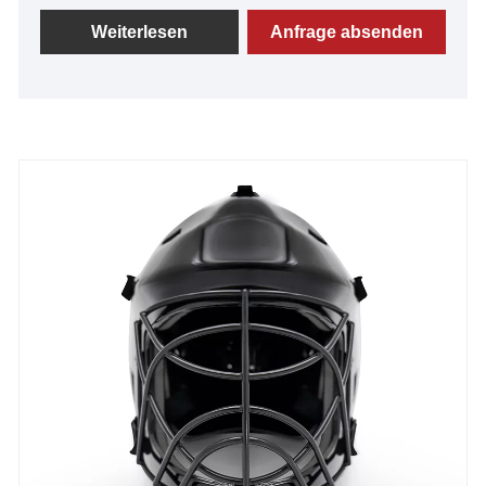
Außenschale aus 100 % Kohlefaser, die eine
beispiellose Haltbarkeit und Schlagfestigkeit bietet.
Weiterlesen
Anfrage absenden
Das Cat-Eye-Design aus A3-Stahl verbessert nicht
nur die Ästhetik des Helms, sondern sorgt auch für
optimale Sichtbarkeit für den Träger. Mit seinem
innovativen Design und den hochwertigen
Materialien bietet dieser Helm die ultimative
Kombination aus Sicherheit und Stil für Unihockey-
Enthusiasten.