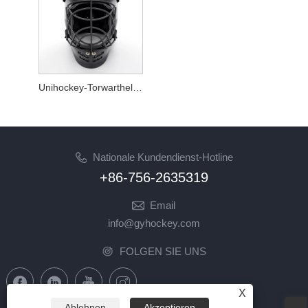
Unihockey-Torwarthelm mit universeller Passform
Nationale Kundendienst-Hotline
+86-756-2635319
Email
info@gyhockey.com
FOLGEN SIE UNS
X
Ablehnen
Akzeptieren