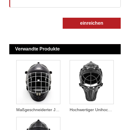
einreichen
Verwandte Produkte
Maßgeschneiderter Junior-Unihockey-Torwarthelm, ideal für jugendliche Unihockey-Torwarte
Hochwertiger Unihockey-Helm aus 100 % Kohlefaser