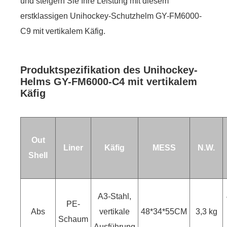
und steigern Sie Ihre Leistung mit diesem
erstklassigen Unihockey-Schutzhelm GY-FM6000-
C9 mit vertikalem Käfig.
Produktspezifikation des Unihockey-
Helms GY-FM6000-C4 mit vertikalem
Käfig
Out
Liner
Käfig
MESS
N.W.
Shell
A3-Stahl,
PE-
Abs
vertikale
48*34*55CM
3,3 kg
Schaum
Ausführung