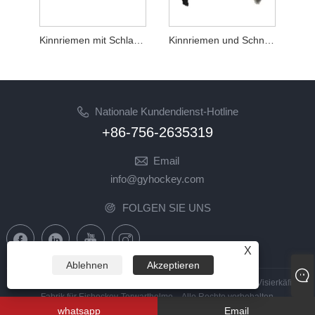
Kinnriemen mit Schlaufe und Schnalle, Zubehör für Hockeyspieler-Helm
Kinnriemen und Schnalle für Hockeyspieler-Helmzubehör
Nationale Kundendienst-Hotline
+86-756-2635319
Email
info@gyhockey.com
FOLGEN SIE UNS
X
Ablehnen
Akzeptieren
Copyright © 2023 Zhuhai GY Hockey Co., Ltd. – China Hockey Visierkäfig,
Fabrik für Eishockey-Torwarthelme – Alle Rechte vorbehalten
whatsapp
Email
Links
|
Sitemap
|
RSS
|
XML
|
Datenschutzrichtlinie
|