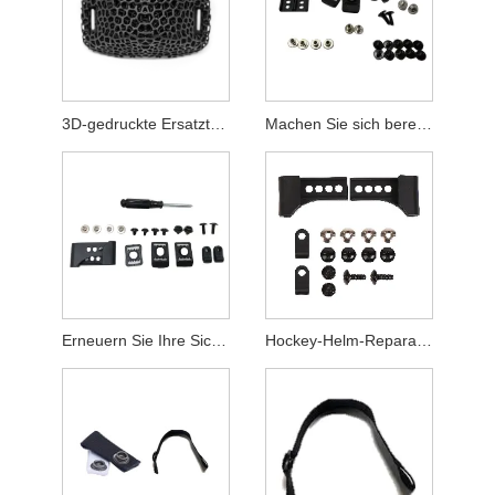
3D-gedruckte Ersatzteile für Eishockey-Helmkäfig und Kinnschale – kompatibel mit den meisten Helmen
Machen Sie sich bereit für Reparatursätze für Sicherheitshockeyhelme
Erneuern Sie Ihre Sicherheit mit Hockeyhelm-Reparatursets
Hockey-Helm-Reparatur-Sets, unverzichtbares Zubehör