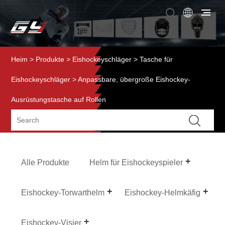
Heim
>
Produkte
>
Eishockeyschläger
>
Tasche für
Eishockeyschläger
> Anpassbare, übergroße Eishockey-
Ausrüstungstasche auf Rollen
Alle Produkte
Helm für Eishockeyspieler
Eishockey-Torwarthelm
Eishockey-Helmkäfig
Eishockey-Visier