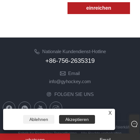
einreichen
Nationale Kundendienst-Hotline
+86-756-2635319
Email
info@gyhockey.com
FOLGEN SIE UNS
X
Ablehnen
Akzeptieren
Copyright © 2023 Zhuhai GY Hockey Co., Ltd. – China Hockey Visierkäfig,
Fabrik für Eishockey-Torwarthelme – Alle Rechte vorbehalten
whatsapp
Email
Links
|
Sitemap
|
RSS
|
XML
|
Datenschutzrichtlinie
|